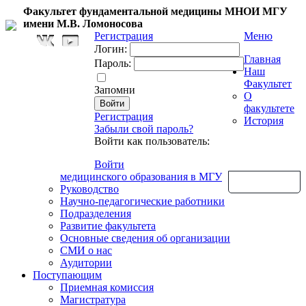
Факультет фундаментальной медицины МНОИ МГУ
имени М.В. Ломоносова
Регистрация
Меню
Логин:
Главная
Пароль:
Наш
Факультет
Запомни
О
факультете
Регистрация
История
Забыли свой пароль?
Войти как пользователь:
Войти
медицинского образования в МГУ
Обратная связь
Руководство
Научно-педагогические работники
Подразделения
Развитие факультета
Основные сведения об организации
СМИ о нас
Аудитории
Поступающим
Приемная комиссия
Магистратура