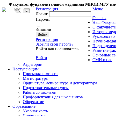
Факультет фундаментальной медицины МНОИ МГУ име
Регистрация
Меню
Логин:
Главная
Пароль:
Наш Факульт
О факультете
Запомни
История мед
Руководство
Регистрация
Научно-педа
Забыли свой пароль?
Подразделен
Войти как пользователь:
Развитие фак
Основные св
Войти
СМИ о нас
Аудитории
Поступающим
Приемная комиссия
Магистратура
Ординатура, аспирантура и докторантура
Подготовительные курсы
Работа со школами
Профориентация для школьников
Общежитие
Образование
Учебная часть
Специалитет