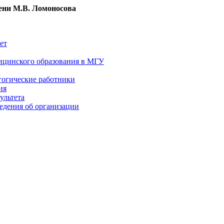
ни М.В. Ломоносова
ет
ицинского образования в МГУ
гогические работники
ия
ультета
едения об организации