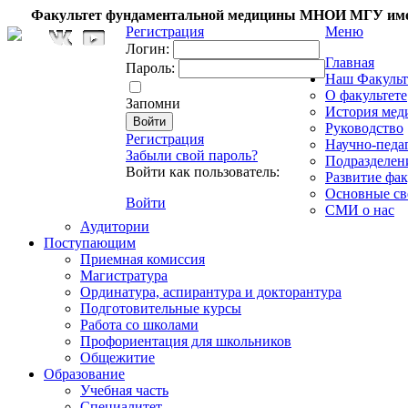
Факультет фундаментальной медицины МНОИ МГУ име
Регистрация
Меню
Логин:
Главная
Пароль:
Наш Факульт
О факультете
Запомни
История мед
Руководство
Регистрация
Научно-педа
Забыли свой пароль?
Подразделен
Войти как пользователь:
Развитие фак
Основные св
Войти
СМИ о нас
Аудитории
Поступающим
Приемная комиссия
Магистратура
Ординатура, аспирантура и докторантура
Подготовительные курсы
Работа со школами
Профориентация для школьников
Общежитие
Образование
Учебная часть
Специалитет