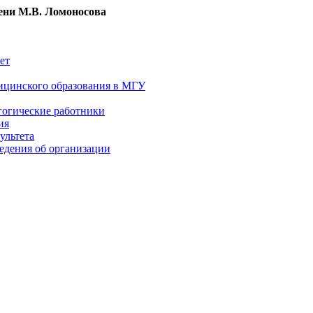
ни М.В. Ломоносова
ет
ицинского образования в МГУ
гогические работники
ия
ультета
едения об организации