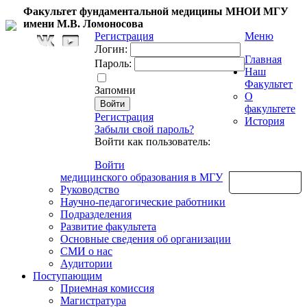
Факультет фундаментальной медицины МНОИ МГУ
имени М.В. Ломоносова
Регистрация
Меню
Логин:
Главная
Пароль:
Наш
Факультет
Запомни
О
факультете
Регистрация
История
Забыли свой пароль?
Войти как пользователь:
Войти
медицинского образования в МГУ
Обратная связь
Руководство
Научно-педагогические работники
Подразделения
Развитие факультета
Основные сведения об организации
СМИ о нас
Аудитории
Поступающим
Приемная комиссия
Магистратура