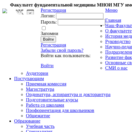
Факультет фундаментальной медицины МНОИ МГУ име
Регистрация
Меню
Логин:
Главная
Пароль:
Наш Факульт
О факультете
Запомни
История мед
Руководство
Регистрация
Научно-педа
Забыли свой пароль?
Подразделен
Войти как пользователь:
Развитие фак
Основные св
Войти
СМИ о нас
Аудитории
Поступающим
Приемная комиссия
Магистратура
Ординатура, аспирантура и докторантура
Подготовительные курсы
Работа со школами
Профориентация для школьников
Общежитие
Образование
Учебная часть
Специалитет