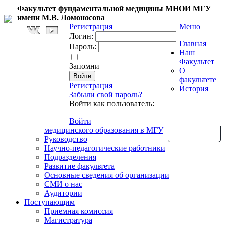
Факультет фундаментальной медицины МНОИ МГУ
имени М.В. Ломоносова
Регистрация
Меню
Логин:
Главная
Пароль:
Наш
Факультет
Запомни
О
факультете
Регистрация
История
Забыли свой пароль?
Войти как пользователь:
Войти
медицинского образования в МГУ
Обратная связь
Руководство
Научно-педагогические работники
Подразделения
Развитие факультета
Основные сведения об организации
СМИ о нас
Аудитории
Поступающим
Приемная комиссия
Магистратура