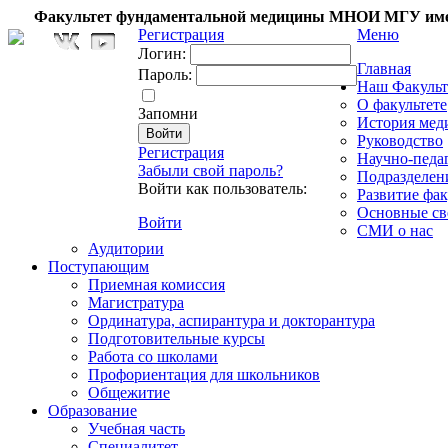
Факультет фундаментальной медицины МНОИ МГУ име
Регистрация
Меню
Логин:
Главная
Пароль:
Наш Факульт
О факультете
Запомни
История мед
Руководство
Регистрация
Научно-педа
Забыли свой пароль?
Подразделен
Войти как пользователь:
Развитие фак
Основные св
Войти
СМИ о нас
Аудитории
Поступающим
Приемная комиссия
Магистратура
Ординатура, аспирантура и докторантура
Подготовительные курсы
Работа со школами
Профориентация для школьников
Общежитие
Образование
Учебная часть
Специалитет