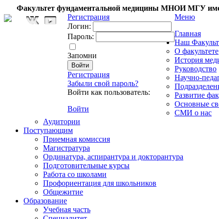
Факультет фундаментальной медицины МНОИ МГУ име
Регистрация
Меню
Логин:
Главная
Пароль:
Наш Факульт
О факультете
Запомни
История мед
Руководство
Регистрация
Научно-педа
Забыли свой пароль?
Подразделен
Войти как пользователь:
Развитие фак
Основные св
Войти
СМИ о нас
Аудитории
Поступающим
Приемная комиссия
Магистратура
Ординатура, аспирантура и докторантура
Подготовительные курсы
Работа со школами
Профориентация для школьников
Общежитие
Образование
Учебная часть
Специалитет