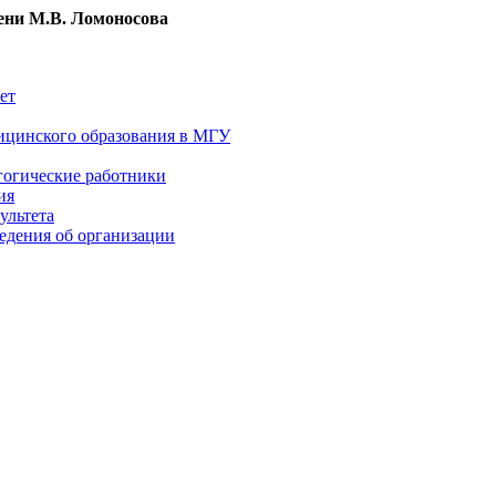
ни М.В. Ломоносова
ет
ицинского образования в МГУ
гогические работники
ия
ультета
едения об организации