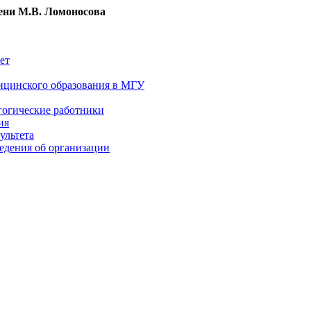
ни М.В. Ломоносова
ет
ицинского образования в МГУ
гогические работники
ия
ультета
едения об организации