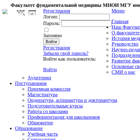
Факультет фундаментальной медицины МНОИ МГУ име
Регистрация
Меню
Логин:
Главная
Пароль:
Наш Факульт
О факультете
Запомни
История мед
Руководство
Регистрация
Научно-педа
Забыли свой пароль?
Подразделен
Войти как пользователь:
Развитие фак
Основные св
Войти
СМИ о нас
Аудитории
Поступающим
Приемная комиссия
Магистратура
Ординатура, аспирантура и докторантура
Подготовительные курсы
Работа со школами
Профориентация для школьников
Общежитие
Образование
Учебная часть
Специалитет