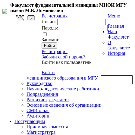
Факультет фундаментальной медицины МНОИ МГУ
имени М.В. Ломоносова
Регистрация
Меню
Логин:
Главная
Пароль:
Наш
Факультет
Запомни
О
факультете
Регистрация
История
Забыли свой пароль?
Войти как пользователь:
Войти
медицинского образования в МГУ
Обратная связь
Руководство
Научно-педагогические работники
Подразделения
Развитие факультета
Основные сведения об организации
СМИ о нас
Аудитории
Поступающим
Приемная комиссия
Магистратура