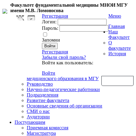
Факультет фундаментальной медицины МНОИ МГУ
имени М.В. Ломоносова
Регистрация
Меню
Логин:
Главная
Пароль:
Наш
Факультет
Запомни
О
факультете
Регистрация
История
Забыли свой пароль?
Войти как пользователь:
Войти
медицинского образования в МГУ
Обратная связь
Руководство
Научно-педагогические работники
Подразделения
Развитие факультета
Основные сведения об организации
СМИ о нас
Аудитории
Поступающим
Приемная комиссия
Магистратура