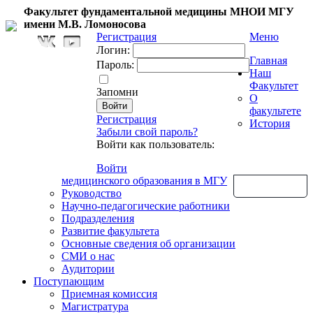
Факультет фундаментальной медицины МНОИ МГУ
имени М.В. Ломоносова
Регистрация
Меню
Логин:
Главная
Пароль:
Наш
Факультет
Запомни
О
факультете
Регистрация
История
Забыли свой пароль?
Войти как пользователь:
Войти
медицинского образования в МГУ
Обратная связь
Руководство
Научно-педагогические работники
Подразделения
Развитие факультета
Основные сведения об организации
СМИ о нас
Аудитории
Поступающим
Приемная комиссия
Магистратура