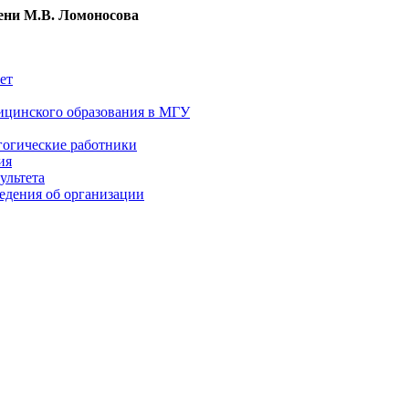
ни М.В. Ломоносова
ет
ицинского образования в МГУ
гогические работники
ия
ультета
едения об организации