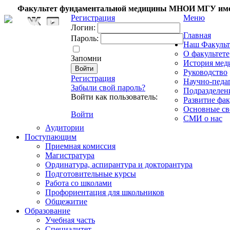
Факультет фундаментальной медицины МНОИ МГУ име
Регистрация
Меню
Логин:
Главная
Пароль:
Наш Факульт
О факультете
Запомни
История мед
Руководство
Регистрация
Научно-педа
Забыли свой пароль?
Подразделен
Войти как пользователь:
Развитие фак
Основные св
Войти
СМИ о нас
Аудитории
Поступающим
Приемная комиссия
Магистратура
Ординатура, аспирантура и докторантура
Подготовительные курсы
Работа со школами
Профориентация для школьников
Общежитие
Образование
Учебная часть
Специалитет