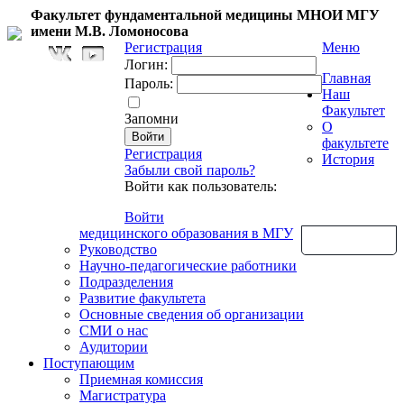
Факультет фундаментальной медицины МНОИ МГУ
имени М.В. Ломоносова
Регистрация
Меню
Логин:
Главная
Пароль:
Наш
Факультет
Запомни
О
факультете
Регистрация
История
Забыли свой пароль?
Войти как пользователь:
Войти
медицинского образования в МГУ
Обратная связь
Руководство
Научно-педагогические работники
Подразделения
Развитие факультета
Основные сведения об организации
СМИ о нас
Аудитории
Поступающим
Приемная комиссия
Магистратура