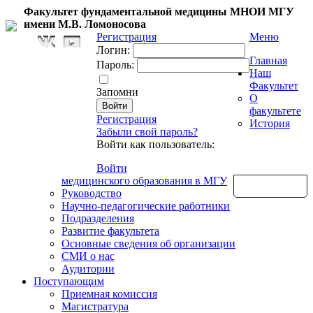
Факультет фундаментальной медицины МНОИ МГУ
имени М.В. Ломоносова
Регистрация
Меню
Логин:
Главная
Пароль:
Наш
Факультет
Запомни
О
факультете
Регистрация
История
Забыли свой пароль?
Войти как пользователь:
Войти
медицинского образования в МГУ
Обратная связь
Руководство
Научно-педагогические работники
Подразделения
Развитие факультета
Основные сведения об организации
СМИ о нас
Аудитории
Поступающим
Приемная комиссия
Магистратура