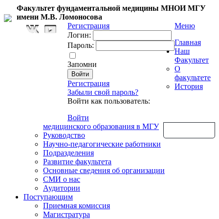
Факультет фундаментальной медицины МНОИ МГУ
имени М.В. Ломоносова
Регистрация
Меню
Логин:
Главная
Пароль:
Наш
Факультет
Запомни
О
факультете
Регистрация
История
Забыли свой пароль?
Войти как пользователь:
Войти
медицинского образования в МГУ
Обратная связь
Руководство
Научно-педагогические работники
Подразделения
Развитие факультета
Основные сведения об организации
СМИ о нас
Аудитории
Поступающим
Приемная комиссия
Магистратура