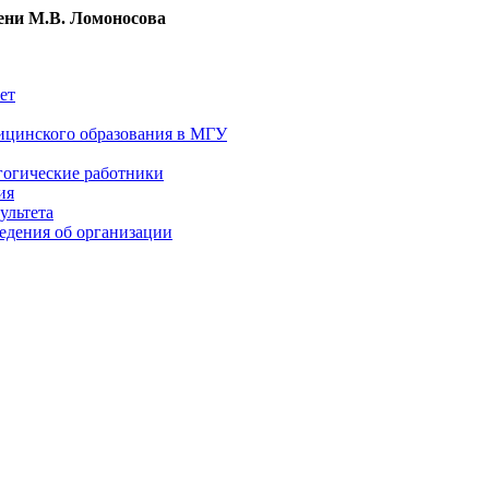
ни М.В. Ломоносова
ет
ицинского образования в МГУ
гогические работники
ия
ультета
едения об организации