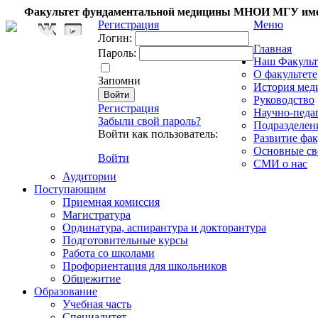
Факультет фундаментальной медицины МНОИ МГУ име
Регистрация
Меню
Логин:
Главная
Пароль:
Наш Факульт
О факультете
Запомни
История мед
Руководство
Регистрация
Научно-педа
Забыли свой пароль?
Подразделен
Войти как пользователь:
Развитие фак
Основные св
Войти
СМИ о нас
Аудитории
Поступающим
Приемная комиссия
Магистратура
Ординатура, аспирантура и докторантура
Подготовительные курсы
Работа со школами
Профориентация для школьников
Общежитие
Образование
Учебная часть
Специалитет