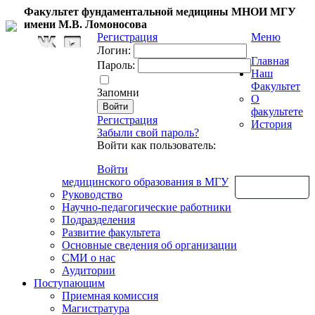
Факультет фундаментальной медицины МНОИ МГУ
имени М.В. Ломоносова
Регистрация
Меню
Логин:
Главная
Пароль:
Наш
Факультет
Запомни
О
факультете
Регистрация
История
Забыли свой пароль?
Войти как пользователь:
Войти
медицинского образования в МГУ
Обратная связь
Руководство
Научно-педагогические работники
Подразделения
Развитие факультета
Основные сведения об организации
СМИ о нас
Аудитории
Поступающим
Приемная комиссия
Магистратура