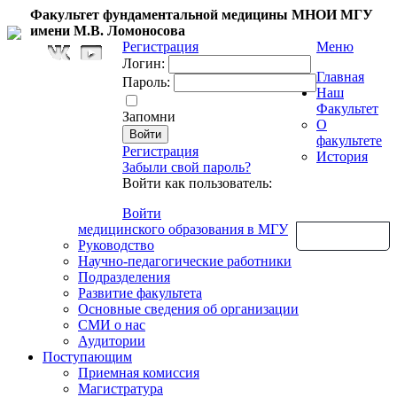
Факультет фундаментальной медицины МНОИ МГУ
имени М.В. Ломоносова
Регистрация
Меню
Логин:
Главная
Пароль:
Наш
Факультет
Запомни
О
факультете
Регистрация
История
Забыли свой пароль?
Войти как пользователь:
Войти
медицинского образования в МГУ
Обратная связь
Руководство
Научно-педагогические работники
Подразделения
Развитие факультета
Основные сведения об организации
СМИ о нас
Аудитории
Поступающим
Приемная комиссия
Магистратура