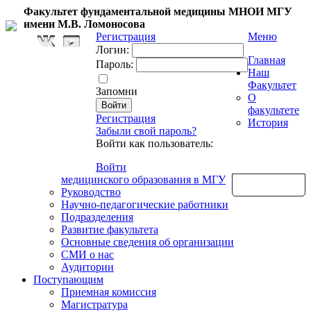
Факультет фундаментальной медицины МНОИ МГУ
имени М.В. Ломоносова
Регистрация
Меню
Логин:
Главная
Пароль:
Наш
Факультет
Запомни
О
факультете
Регистрация
История
Забыли свой пароль?
Войти как пользователь:
Войти
медицинского образования в МГУ
Обратная связь
Руководство
Научно-педагогические работники
Подразделения
Развитие факультета
Основные сведения об организации
СМИ о нас
Аудитории
Поступающим
Приемная комиссия
Магистратура