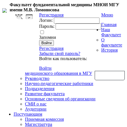
Факультет фундаментальной медицины МНОИ МГУ
имени М.В. Ломоносова
Регистрация
Меню
Логин:
Главная
Пароль:
Наш
Факультет
Запомни
О
факультете
Регистрация
История
Забыли свой пароль?
Войти как пользователь:
Войти
медицинского образования в МГУ
Обратная связь
Руководство
Научно-педагогические работники
Подразделения
Развитие факультета
Основные сведения об организации
СМИ о нас
Аудитории
Поступающим
Приемная комиссия
Магистратура