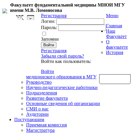
Факультет фундаментальной медицины МНОИ МГУ
имени М.В. Ломоносова
Регистрация
Меню
Логин:
Главная
Пароль:
Наш
Факультет
Запомни
О
факультете
Регистрация
История
Забыли свой пароль?
Войти как пользователь:
Войти
медицинского образования в МГУ
Обратная связь
Руководство
Научно-педагогические работники
Подразделения
Развитие факультета
Основные сведения об организации
СМИ о нас
Аудитории
Поступающим
Приемная комиссия
Магистратура