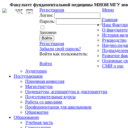
Факультет фундаментальной медицины МНОИ МГУ име
Регистрация
Меню
Логин:
Главная
Пароль:
Наш Факульт
О факультете
Запомни
История мед
Руководство
Регистрация
Научно-педа
Забыли свой пароль?
Подразделен
Войти как пользователь:
Развитие фак
Основные св
Войти
СМИ о нас
Аудитории
Поступающим
Приемная комиссия
Магистратура
Ординатура, аспирантура и докторантура
Подготовительные курсы
Работа со школами
Профориентация для школьников
Общежитие
Образование
Учебная часть
Специалитет