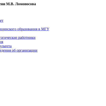
ни М.В. Ломоносова
ет
ицинского образования в МГУ
гогические работники
ия
ультета
едения об организации