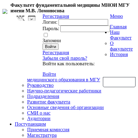
Факультет фундаментальной медицины МНОИ МГУ
имени М.В. Ломоносова
Регистрация
Меню
Логин:
Главная
Пароль:
Наш
Факультет
Запомни
О
факультете
Регистрация
История
Забыли свой пароль?
Войти как пользователь:
Войти
медицинского образования в МГУ
Обратная связь
Руководство
Научно-педагогические работники
Подразделения
Развитие факультета
Основные сведения об организации
СМИ о нас
Аудитории
Поступающим
Приемная комиссия
Магистратура