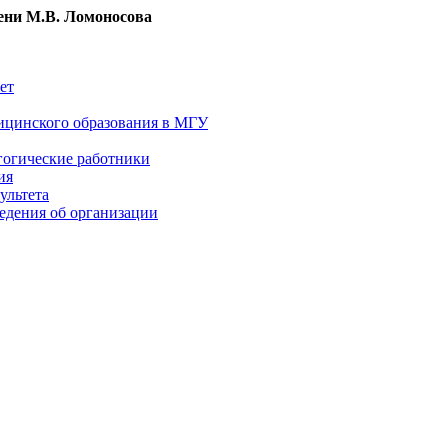
ни М.В. Ломоносова
ет
ицинского образования в МГУ
гогические работники
ия
ультета
едения об организации