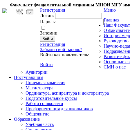
Факультет фундаментальной медицины МНОИ МГУ име
Регистрация
Меню
Логин:
Главная
Пароль:
Наш Факульт
О факультете
Запомни
История мед
Руководство
Регистрация
Научно-педа
Забыли свой пароль?
Подразделен
Войти как пользователь:
Развитие фак
Основные св
Войти
СМИ о нас
Аудитории
Поступающим
Приемная комиссия
Магистратура
Ординатура, аспирантура и докторантура
Подготовительные курсы
Работа со школами
Профориентация для школьников
Общежитие
Образование
Учебная часть
Специалитет