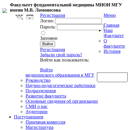
Факультет фундаментальной медицины МНОИ МГУ
имени М.В. Ломоносова
Регистрация
Меню
Логин:
Главная
Пароль:
Наш
Факультет
Запомни
О
факультете
Регистрация
История
Забыли свой пароль?
Войти как пользователь:
Войти
медицинского образования в МГУ
Обратная связь
Руководство
Научно-педагогические работники
Подразделения
Развитие факультета
Основные сведения об организации
СМИ о нас
Аудитории
Поступающим
Приемная комиссия
Магистратура