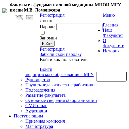
Факультет фундаментальной медицины МНОИ МГУ
имени М.В. Ломоносова
Регистрация
Меню
Логин:
Главная
Пароль:
Наш
Факультет
Запомни
О
факультете
Регистрация
История
Забыли свой пароль?
Войти как пользователь:
Войти
медицинского образования в МГУ
Обратная связь
Руководство
Научно-педагогические работники
Подразделения
Развитие факультета
Основные сведения об организации
СМИ о нас
Аудитории
Поступающим
Приемная комиссия
Магистратура