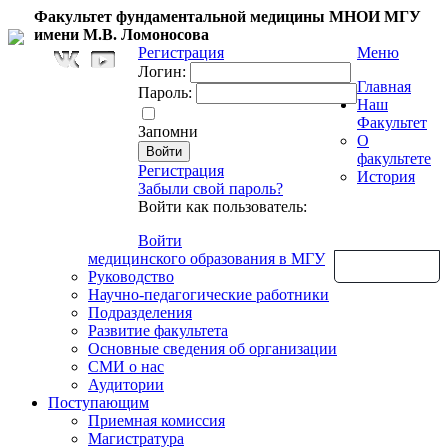
Факультет фундаментальной медицины МНОИ МГУ
имени М.В. Ломоносова
Регистрация
Меню
Логин:
Главная
Пароль:
Наш
Факультет
Запомни
О
факультете
Регистрация
История
Забыли свой пароль?
Войти как пользователь:
Войти
медицинского образования в МГУ
Обратная связь
Руководство
Научно-педагогические работники
Подразделения
Развитие факультета
Основные сведения об организации
СМИ о нас
Аудитории
Поступающим
Приемная комиссия
Магистратура