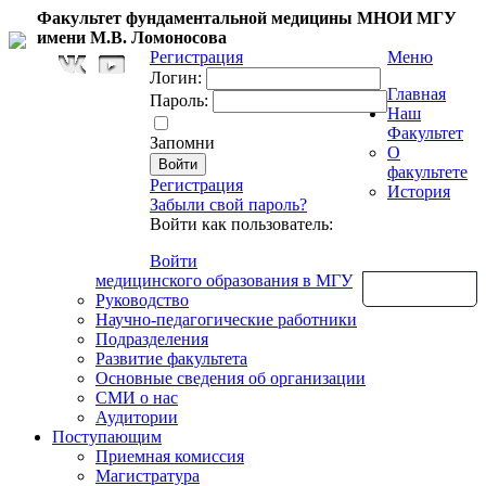
Факультет фундаментальной медицины МНОИ МГУ
имени М.В. Ломоносова
Регистрация
Меню
Логин:
Главная
Пароль:
Наш
Факультет
Запомни
О
факультете
Регистрация
История
Забыли свой пароль?
Войти как пользователь:
Войти
медицинского образования в МГУ
Обратная связь
Руководство
Научно-педагогические работники
Подразделения
Развитие факультета
Основные сведения об организации
СМИ о нас
Аудитории
Поступающим
Приемная комиссия
Магистратура