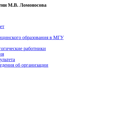
ни М.В. Ломоносова
ет
ицинского образования в МГУ
гогические работники
ия
ультета
едения об организации