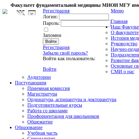
Факультет фундаментальной медицины МНОИ МГУ име
Регистрация
Меню
Логин:
Главная
Пароль:
Наш Факульт
О факультете
Запомни
История мед
Руководство
Регистрация
Научно-педа
Забыли свой пароль?
Подразделен
Войти как пользователь:
Развитие фак
Основные св
Войти
СМИ о нас
Аудитории
Поступающим
Приемная комиссия
Магистратура
Ординатура, аспирантура и докторантура
Подготовительные курсы
Работа со школами
Профориентация для школьников
Общежитие
Образование
Учебная часть
Специалитет